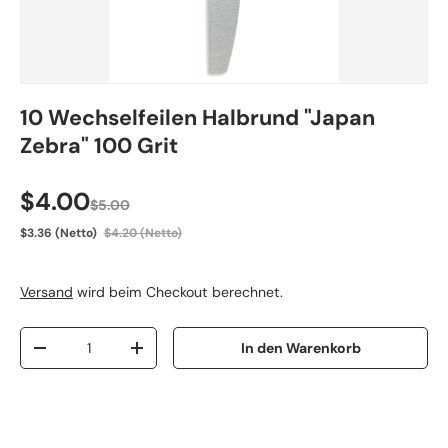
10 Wechselfeilen Halbrund "Japan
Zebra" 100 Grit
Verkaufspreis
$4.00
$5.00
$3.36 (Netto)
$4.20 (Netto)
Versand
wird beim Checkout berechnet.
Anzahl
In den Warenkorb
Menge verringern
Menge erhöhen