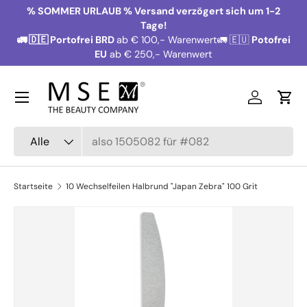
% SOMMER URLAUB % Versand verzögert sich um 1-2
Direkt zum Inhalt
Tage!
🚛 🇩🇪 Portofrei BRD
ab € 100,- Warenwert🚛 🇪🇺
Potofrei
EU
ab € 250,- Warenwert
Menü
Einloggen
Ein
Suchen
Art
Alle
Startseite
10 Wechselfeilen Halbrund "Japan Zebra" 100 Grit
Zu Produktinformationen springen