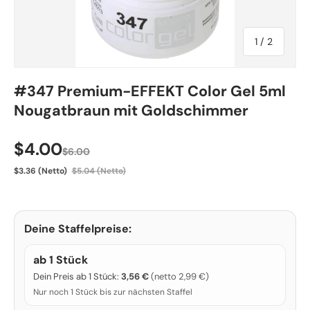
von
1
/
2
#347 Premium-EFFEKT Color Gel 5ml
Nougatbraun mit Goldschimmer
Verkaufspreis
$4.00
$6.00
$3.36 (Netto)
$5.04 (Netto)
Deine Staffelpreise:
ab 1 Stück
Dein Preis ab 1 Stück:
3,56 €
(netto 2,99 €)
Nur noch 1 Stück bis zur nächsten Staffel