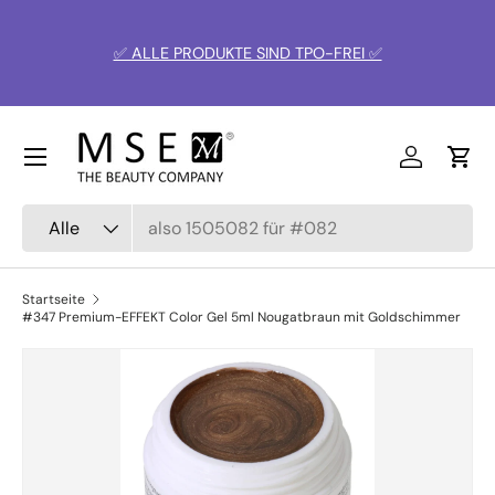
% SOMMER URLAUB % Versand verzöger
Direkt zum Inhalt
Tage!
TPO-FREI ✅
🚛 🇩🇪 Portofrei BRD
ab € 100,- Warenwer
EU
ab € 250,- Warenwer
Menü
Einloggen
Ein
Suchen
Art
Alle
Startseite
#347 Premium-EFFEKT Color Gel 5ml Nougatbraun mit Goldschimmer
Zu Produktinformationen springen