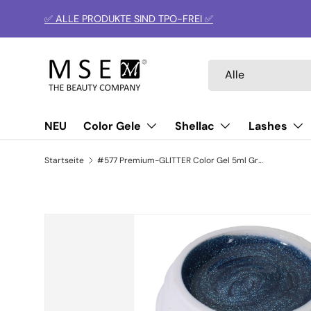
✅ ALLE PRODUKTE SIND TPO-FREI ✅
Direkt zum Inhalt
Suchen
Art
Alle
NEU
Color Gele
Shellac
Lashes
Startseite
#577 Premium-GLITTER Color Gel 5ml Grau
Zu Produktinformationen springen