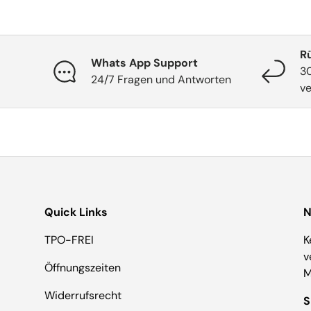
R
Whats App Support
3
24/7 Fragen und Antworten
ve
Quick Links
N
TPO-FREI
K
v
Öffnungszeiten
M
Widerrufsrecht
S