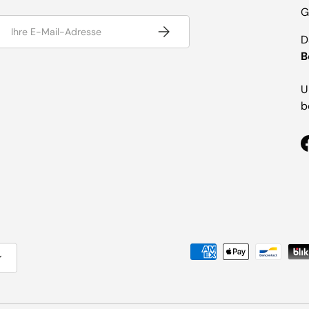
G
-Mail
Abonnieren
D
B
U
b
Zahlungsmethoden