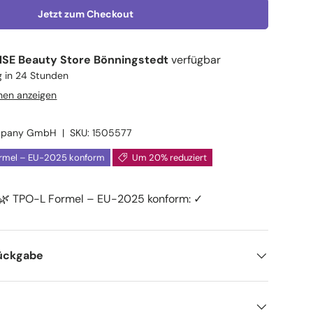
Jetzt zum Checkout
SE Beauty Store Bönningstedt
verfügbar
g in 24 Stunden
nen anzeigen
mpany GmbH
|
SKU:
1505577
rmel – EU-2025 konform
Um 20% reduziert
🌿 TPO-L Formel – EU-2025 konform
: ✓
ückgabe