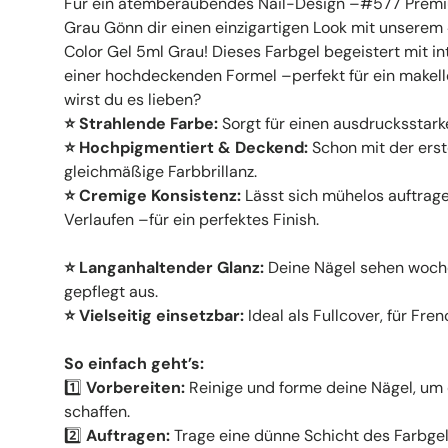
Für ein atemberaubendes Nail-Design –#577 Premi
Grau Gönn dir einen einzigartigen Look mit unser
Color Gel 5ml Grau! Dieses Farbgel begeistert mit in
einer hochdeckenden Formel –perfekt für ein makel
wirst du es lieben?
⭐ Strahlende Farbe:
Sorgt für einen ausdrucksstark
⭐ Hochpigmentiert & Deckend:
Schon mit der erste
gleichmäßige Farbbrillanz.
⭐ Cremige Konsistenz:
Lässt sich mühelos auftrage
Verlaufen –für ein perfektes Finish.
⭐ Langanhaltender Glanz:
Deine Nägel sehen woch
gepflegt aus.
⭐ Vielseitig einsetzbar:
Ideal als Fullcover, für Fren
So einfach geht’s:
1️⃣
Vorbereiten:
Reinige und forme deine Nägel, um 
schaffen.
2️⃣
Auftragen:
Trage eine dünne Schicht des Farbge