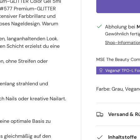
um-GLITTER Color Gel 5ml
em #577 Premium-GLITTER
tensiver Farbbrillanz und
loses Nageldesign. Warum
Abholung bei
M
Gewöhnlich ferti
en, langanhaltenden Look.
Shop-Informatio
n Schicht erzielst du eine
MSE The Beauty Co
n, ohne Streifen oder
Vegan🌿 TPO-L Fo
enlang strahlend und
Farbe:
Grau
,
Vegan
ch Nails oder kreative Nailart.
Versand & R
eine optimale Basis zu
ls gleichmäßig auf den
Inhaltstoffe