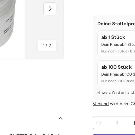
Nächste
Deine Staffelpre
ab 1 Stück
Dein Preis ab 1 Stü
von
1
/
2
Nur noch 1 Stück bi
ab 100 Stück
Dein Preis ab 100 
Nur noch 100 Stück 
Hinweis: Wird anhand
Versand
wird beim C
Anzahl
Menge verringern