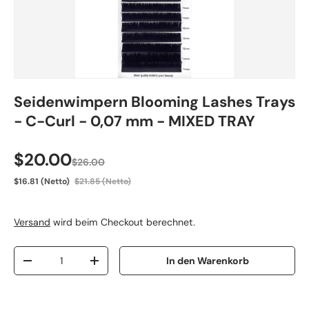
Seidenwimpern Blooming Lashes Trays
- C-Curl - 0,07 mm - MIXED TRAY
Verkaufspreis
$20.00
$26.00
$16.81 (Netto)
$21.85 (Netto)
Versand
wird beim Checkout berechnet.
Anzahl
In den Warenkorb
Menge verringern
Menge erhöhen