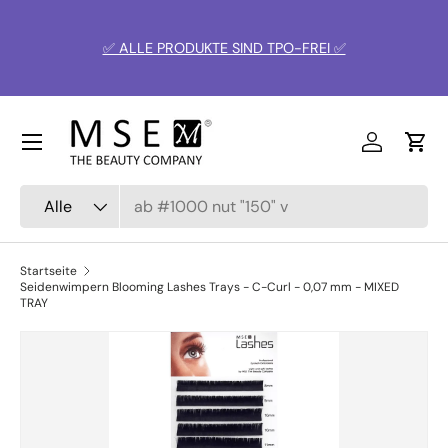
Direkt zum Inhalt
✅ ALLE PRODUKTE SIND TPO-FREI ✅
🚛
Menü
Einloggen
Ein
Suchen
Art
Alle
Startseite
Seidenwimpern Blooming Lashes Trays - C-Curl - 0,07 mm - MIXED
TRAY
Zu Produktinformationen springen